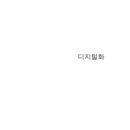
센스픽스의 AI 기반 플랫폼은 실시간 비디오, 이미
디지털화
더 많은 정
보