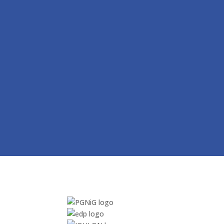
코딩이 필요없는 센스픽스의 AI로 자체 디지
하세요
사용해보
기